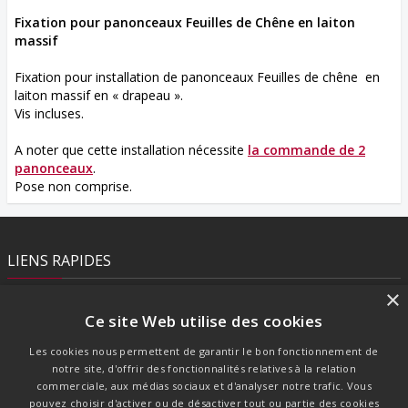
Fixation pour panonceaux Feuilles de Chêne en laiton
massif
Fixation pour installation de panonceaux Feuilles de chêne en
laiton massif en « drapeau ».
Vis incluses.
A noter que cette installation nécessite
la commande de 2
panonceaux
.
Pose non comprise.
LIENS RAPIDES
×
Contact
Ce site Web utilise des cookies
Mentions légales
CGV
Les cookies nous permettent de garantir le bon fonctionnement de
Confidentialité
notre site, d'offrir des fonctionnalités relatives à la relation
commerciale, aux médias sociaux et d'analyser notre trafic. Vous
pouvez choisir d'activer ou de désactiver tout ou partie des cookies