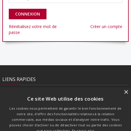
Réinitialisez votre mot de
Créer un compte
passe
LIENS RAPIDES
×
Contact
Ce site Web utilise des cookies
Mentions légales
CGV
Les cookies nous permettent de garantir le bon fonctionnement de
Confidentialité
notre site, d'offrir des fonctionnalités relatives à la relation
commerciale, aux médias sociaux et d'analyser notre trafic. Vous
pouvez choisir d'activer ou de désactiver tout ou partie des cookies
que nous collectons.
En savoir plus